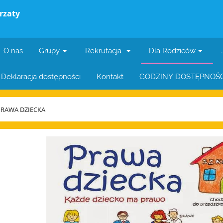
rzaty
O nas
Grupy
Rekrutacja
Dla Rodziców
Deklaracja dostępności
Kontakt
GODZINY DOSTĘPNOŚC
PRAWA DZIECKA