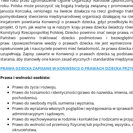
1989 roku przez Zgromadzenie Ogólne Organizacji Narodów Zjednoczony
roku. Polska może poszczycić się bogatą tradycją związaną z promowani
Janusza Korczaka, cenionego na świecie działacza na rzecz godnego tra
pomysłodawcę stworzenia międzynarodowej organizacji działającej na rzec
inicjatorem powstania Konwencji o prawach dziecka, gdyż przedłożyła K
projekt. O tym, jak ważne są w naszym kraju prawa dziecka świadczy równ
Konstytucji Rzeczpospolitej Polskiej. Dziecko powinno znać swoje prawa, r
Państwo powinno traktować dziecko podmiotowo i bezwzględnie
praw. Upowszechnianie wiedzy o prawach dziecka nie jest wymierzone 
opiekunowie jak i nauczyciele powinni mieć świadomość, że prawa dziecka ni
uzupełniają. Zapisy zawarte w Konwencji o prawach dziecka są podstawą
starania, aby stanowiły one kanon zasad etycznych i standardów międzyn
PRAWA DZIECKA ZAPISANE W KONWENCJI O PRAWACH DZIECKA PRZYJ
Prawa i wolności osobiste:
Prawo do życia i rozwoju,
Prawo do tożsamości i identyczności (prawo do nazwiska, imienia, 
pochodzeniu),
Prawo do swobody myśli, sumienia i wyznania,
Prawo do wyrażania własnych poglądów i występowania w sprawach
administracyjnym i sądowym,
Prawo do wychowywania w rodzinie i kontaktów z rodzicami w przypa
Prawo do wolności od przemocy fizycznej lub psychicznej, wyzysku, 
okrucieństwa,