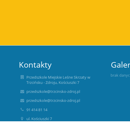
Kontakty
Galer
brak dany
Przedszkole Miejskie Leśne Skrzaty w
Trzcińsku - Zdroju, Kościuszki 7
przedszkole@trzcinsko-zdroj.pl
przedszkole@trzcinsko-zdroj.pl
91 414 81 14
ul. Kościuszki 7
74-510 Trzcińsko-Zdrój
Poland