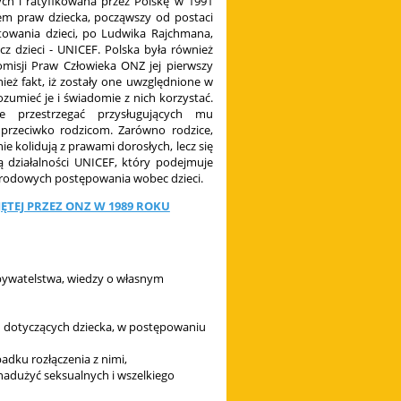
ch i ratyfikowana przez Polskę w 1991
em praw dziecka, począwszy od postaci
ktowania dzieci, po Ludwika Rajchmana,
z dzieci - UNICEF. Polska była również
omisji Praw Człowieka ONZ jej pierwszy
ież fakt, iż zostały one uwzględnione w
ozumieć je i świadomie z nich korzystać.
 przestrzegać przysługujących mu
przeciwko rodzicom. Zarówno rodzice,
e kolidują z prawami dorosłych, lecz się
 działalności UNICEF, który podejmuje
arodowych postępowania wobec dzieci.
ĘTEJ PRZEZ ONZ W 1989 ROKU
obywatelstwa, wiedzy o własnym
 dotyczących dziecka, w postępowaniu
dku rozłączenia z nimi,
nadużyć seksualnych i wszelkiego