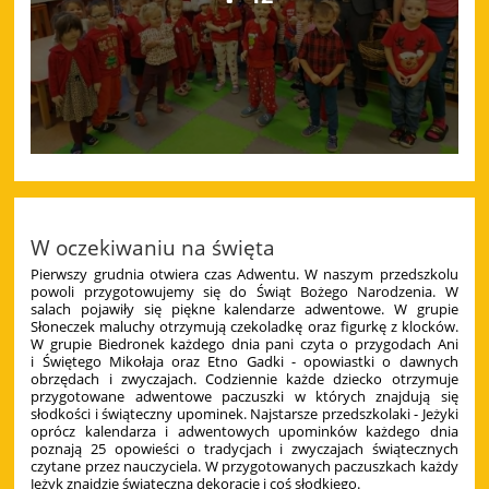
W oczekiwaniu na święta
Pierwszy grudnia otwiera czas Adwentu. W naszym przedszkolu
powoli przygotowujemy się do Świąt Bożego Narodzenia. W
salach pojawiły się piękne kalendarze adwentowe. W grupie
Słoneczek maluchy otrzymują czekoladkę oraz figurkę z klocków.
W grupie Biedronek każdego dnia pani czyta o przygodach Ani
i Świętego Mikołaja oraz Etno Gadki - opowiastki o dawnych
obrzędach i zwyczajach. Codziennie każde dziecko otrzymuje
przygotowane adwentowe paczuszki w których
znajdują się
słodkości i świąteczny upominek. Najstarsze przedszkolaki - Jeżyki
oprócz kalendarza i adwentowych upominków każdego dnia
poznają 25 opowieści o tradycjach i zwyczajach świątecznych
czytane przez nauczyciela. W przygotowanych paczuszkach każdy
Jeżyk znajdzie świąteczną dekorację i coś słodkiego.