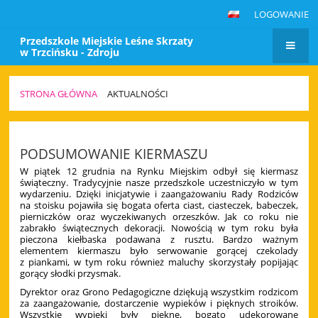
LOGOWANIE
Przedszkole Miejskie Leśne Skrzaty
w Trzcińsku - Zdroju
STRONA GŁÓWNA
AKTUALNOŚCI
Aktualności
PODSUMOWANIE KIERMASZU
W piątek 12 grudnia na Rynku Miejskim odbył się kiermasz
świąteczny. Tradycyjnie nasze przedszkole uczestniczyło w tym
wydarzeniu. Dzięki inicjatywie i zaangażowaniu Rady Rodziców
na stoisku pojawiła się bogata oferta ciast, ciasteczek, babeczek,
pierniczków oraz wyczekiwanych orzeszków. Jak co roku nie
zabrakło świątecznych dekoracji. Nowością w tym roku była
pieczona kiełbaska podawana z rusztu. Bardzo ważnym
elementem kiermaszu było serwowanie gorącej czekolady
z piankami, w tym roku również maluchy skorzystały popijając
gorący słodki przysmak.
Dyrektor oraz Grono Pedagogiczne dziękują wszystkim rodzicom
za zaangażowanie, dostarczenie wypieków i pięknych stroików.
Wszystkie wypieki były piękne, bogato udekorowane